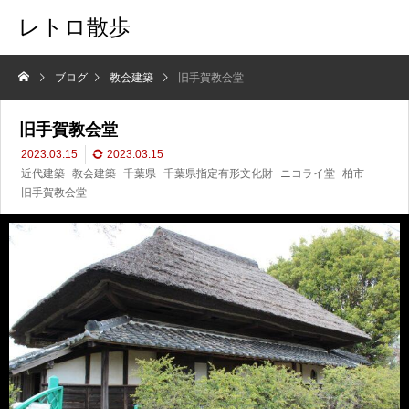
レトロ散歩
ブログ
教会建築
旧手賀教会堂
旧手賀教会堂
2023.03.15
2023.03.15
近代建築
教会建築
千葉県
千葉県指定有形文化財
ニコライ堂
柏市
旧手賀教会堂