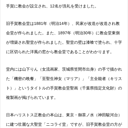
手賀に教会が設立され、12名が洗礼を受けました。
旧手賀教会堂は1881年（明治14年）、民家が改造が改造され教
会堂が作られました。また、1897年（明治30年）に教会堂東側
が増築され聖堂が作られました。聖堂の壁は漆喰で塗られ、十字
に区切られた洋風の窓から教会堂であることがわかります。
堂内には山下りん（女流画家、茨城県笠間市出身）の手で描かれ
た「機密の晩餐」「至聖生神女（マリア）」「主全能者（キリス
ト）」というタイトルの手賀教会堂聖画（千葉県指定文化財）の
複製画が掲げられています。
日本ハリストス正教会の本山は、東京・御茶ノ水（神田駿河台）
に建つ壮麗な大聖堂「ニコライ堂」ですが、旧手賀教会堂の方が