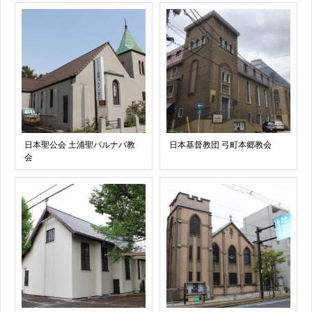
日本聖公会 土浦聖バルナバ教
日本基督教団 弓町本郷教会
会