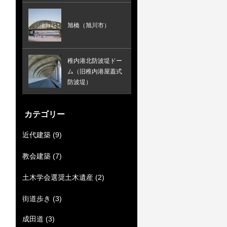
旭橋（旭川市）
稚内港北防波堤ドー
ム（旧稚内港屋蓋式
防波堤）
カテゴリー
近代建築
(9)
教会建築
(7)
土木学会選奨土木遺産
(2)
街道歩き
(3)
成田道
(3)