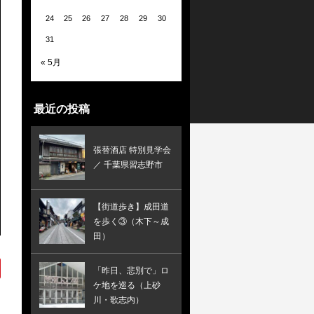
24
25
26
27
28
29
30
31
« 5月
最近の投稿
張替酒店 特別見学会
／ 千葉県習志野市
【街道歩き】成田道
を歩く③（木下～成
田）
「昨日、悲別で」ロ
ケ地を巡る（上砂
川・歌志内）