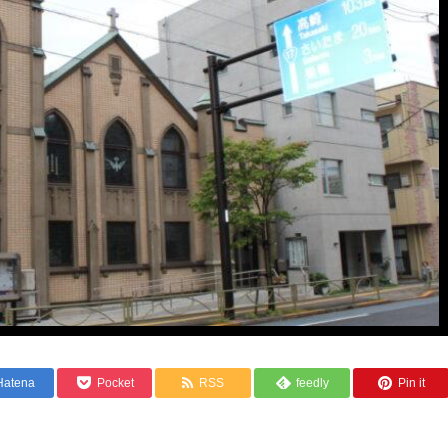
Hatena
Pocket
RSS
feedly
Pin it