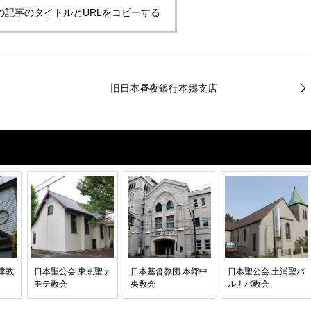
の記事のタイトルとURLをコピーする
旧日本昼夜銀行本郷支店
津教
日本聖公会 東京聖テ
日本基督教団 本郷中
日本聖公会 土浦聖バ
モテ教会
央教会
ルナバ教会