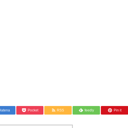
Hatena
Pocket
RSS
feedly
Pin it