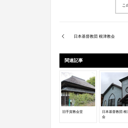
こ
日本基督教団 根津教会
関連記事
旧手賀教会堂
日本基督教団 根
会