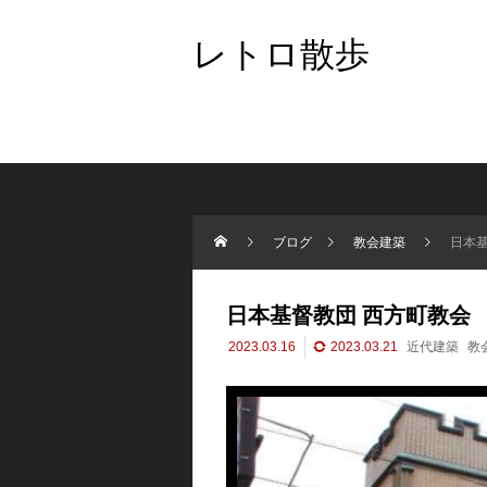
レトロ散歩
ブログ
教会建築
日本基
日本基督教団 西方町教会
2023.03.16
2023.03.21
近代建築
教