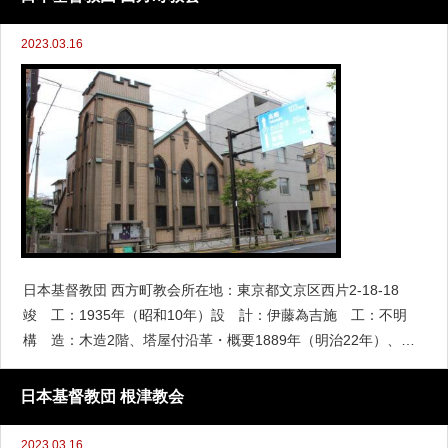
2023.03.16
日本基督教団 西方町教会所在地：東京都文京区西片2-18-18
竣 工：1935年（昭和10年）設 計：伊藤為吉施 工：不明
構 造：木造2階、塔屋付沿革・概要1889年（明治22年）、本
郷区東片町に「日本メソジスト駒込教会」として創立されまし
た。1896年（明治29
日本基督教団 根津教会
2023.03.16