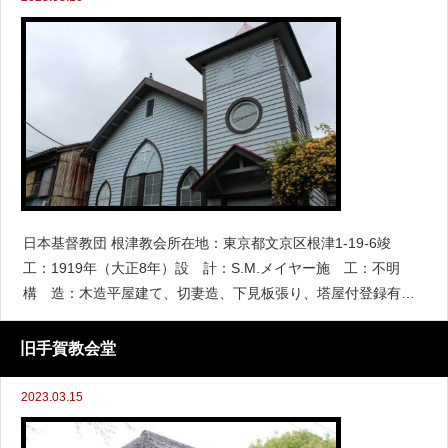
日本基督教団 根津教会所在地：東京都文京区根津1-19-6竣
工：1919年（大正8年）設 計：S.M.メイヤー施 工：不明
構 造：木造平屋建て、切妻造、下見板張り、塔屋付登録有形
文化財：2001年2019年5月11日撮影沿革・概要日本基督教団 根
津教会は
旧手賀教会堂
2023.03.15