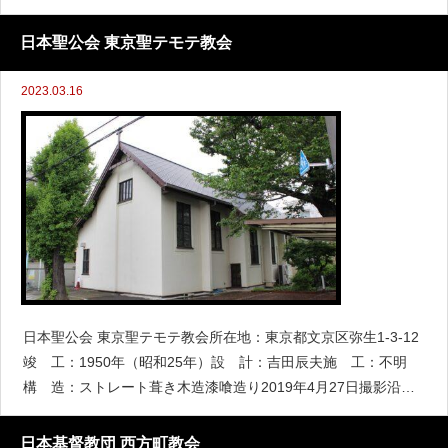
二階建て2019年4月27日撮影沿革・概要1886年(明治19年)10月
10日
日本聖公会 東京聖テモテ教会
2023.03.16
日本聖公会 東京聖テモテ教会所在地：東京都文京区弥生1-3-12
竣 工：1950年（昭和25年）設 計：吉田辰夫施 工：不明
構 造：ストレート葺き木造漆喰造り2019年4月27日撮影沿
革・概要東京聖テモテ教会は1903年(明治36年)米人宣教師ウェ
ルボ
日本基督教団 西方町教会