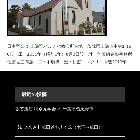
日本聖公会 土浦聖バルナバ教会所在地：茨城県土浦市中央1-15-
6竣 工：1930年（昭和5年）8月3日設 計：佐藤組建築事務所
佐藤吉三郎施 工：不明構 造：鉄筋コンクリート造2019年4
月7日撮影沿革・概要1902年、土浦町（現土浦市）に聖公会講
義所を開設
最近の投稿
張替酒店 特別見学会 ／ 千葉県習志野市
【街道歩き】成田道を歩く③（木下～成田）