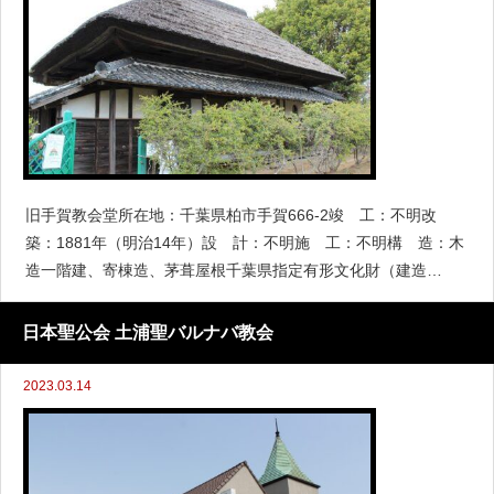
旧手賀教会堂所在地：千葉県柏市手賀666-2竣 工：不明改
築：1881年（明治14年）設 計：不明施 工：不明構 造：木
造一階建、寄棟造、茅葺屋根千葉県指定有形文化財（建造
物）：2012年3月16日2019年4月14日撮影沿革・概要1873年
日本聖公会 土浦聖バルナバ教会
2023.03.14