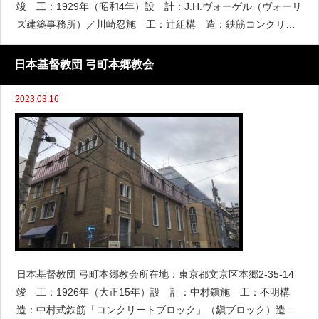
竣 工：1929年（昭和4年）設 計：J.H.ヴォーゲル（ヴォーリ
ズ建築事務所）／川崎忍施 工：辻組構 造：鉄筋コンクリー
ト造三階建塔屋付（塔屋は５階建て）登録有形文化財指定：199
8年（平成10年）12月11日
日本基督教団 弓町本郷教会
2023.03.16
日本基督教団 弓町本郷教会所在地：東京都文京区本郷2-35-14
竣 工：1926年（大正15年）設 計：中村鎭施 工：不明構
造：中村式鉄筋「コンクリートブロック」（鎭ブロック）造り